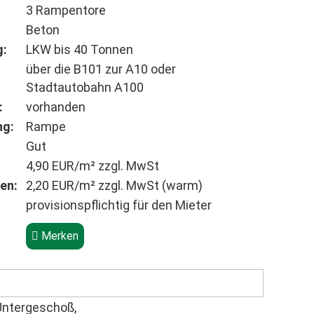
3 Rampentore
Beton
g:
LKW bis 40 Tonnen
über die B101 zur A10 oder
Stadtautobahn A100
:
vorhanden
ng:
Rampe
Gut
4,90 EUR/m² zzgl. MwSt
en:
2,20 EUR/m² zzgl. MwSt (warm)
provisionspflichtig für den Mieter
Merken
Untergeschoß,