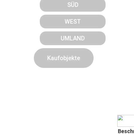
SÜD
WEST
UMLAND
Kaufobjekte
Besch