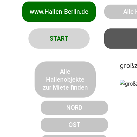
www.Hallen-Berlin.de
Alle 
START
großz
Alle
Hallenobjekte
zur Miete finden
NORD
OST